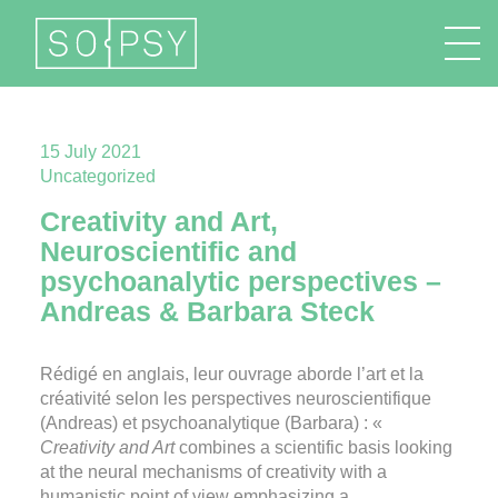
FR
EN
DE
IT
15 July 2021
Uncategorized
Creativity and Art,
Neuroscientific and
psychoanalytic perspectives –
Andreas & Barbara Steck
Rédigé en anglais, leur ouvrage aborde l’art et la
créativité selon les perspectives neuroscientifique
(Andreas) et psychoanalytique (Barbara) : «
Creativity and Art
combines a scientific basis looking
at the neural mechanisms of creativity with a
humanistic point of view emphasizing a