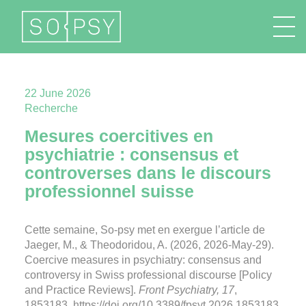
FR
EN
DE
IT
22 June 2026
Recherche
Mesures coercitives en
psychiatrie : consensus et
controverses dans le discours
professionnel suisse
Cette semaine, So-psy met en exergue l’article de
Jaeger, M., & Theodoridou, A. (2026, 2026-May-29).
Coercive measures in psychiatry: consensus and
controversy in Swiss professional discourse [Policy
and Practice Reviews].
Front Psychiatry, 17
,
1853183.
https://doi.org/10.3389/fpsyt.2026.1853183