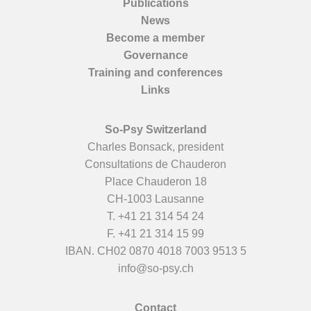
Publications
News
Become a member
Governance
Training and conferences
Links
So-Psy Switzerland
Charles Bonsack, president
Consultations de Chauderon
Place Chauderon 18
CH-1003 Lausanne
T.
+41 21 314 54 24
F. +41 21 314 15 99
IBAN. CH02 0870 4018 7003 9513 5
info@so-psy.ch
Contact