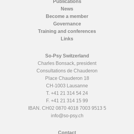
Publications
News
Become a member
Governance
Training and conferences
Links
So-Psy Switzerland
Charles Bonsack, president
Consultations de Chauderon
Place Chauderon 18
CH-1003 Lausanne
T.
+41 21 314 54 24
F. +41 21 314 15 99
IBAN. CH02 0870 4018 7003 9513 5
info@so-psy.ch
Contact