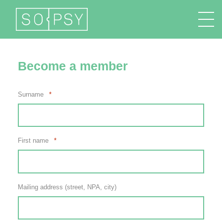
FR
EN
DE
IT
Become a member
Surname
*
First name
*
Mailing address (street, NPA, city)