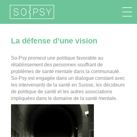
FR
La défense d’une vision
So-Psy promeut une politique favorable au
rétablissement des personnes souffrant de
problèmes de santé mentale dans la communauté.
So-Psy est engagée dans un dialogue constant avec
les intervenants de la santé en Suisse, les décideurs
de politique de santé et les autres associations
impliquées dans le domaine de la santé mentale.