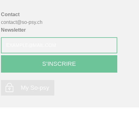
Contact
contact@so-psy.ch
Newsletter
E-
mail
*
My So-psy